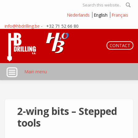
Skip to main content
Search form
Nederlands
English
Français
info@hbdrilling.be
- +32 71 52 66 80
CONTACT
Main menu
2-wing bits – Stepped
tools