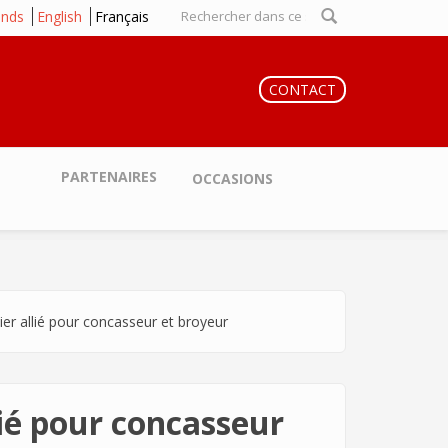
ands
English
Français
Formulaire
de recherche
CONTACT
PARTENAIRES
OCCASIONS
er allié pour concasseur et broyeur
lié pour concasseur