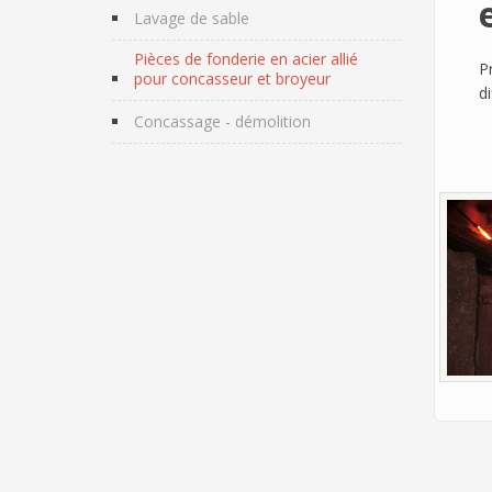
Lavage de sable
Pièces de fonderie en acier allié
P
pour concasseur et broyeur
di
Concassage - démolition