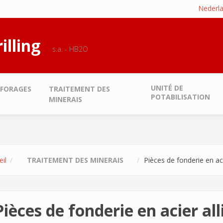
Nederl
illing
s.a. - HB2O
UNITÉ DE
FORAGES
TRAITEMENT DES
POTABILISATION
MINERAIS
il
TRAITEMENT DES MINERAIS
Pièces de fonderie en aci
Pièces de fonderie en acier al