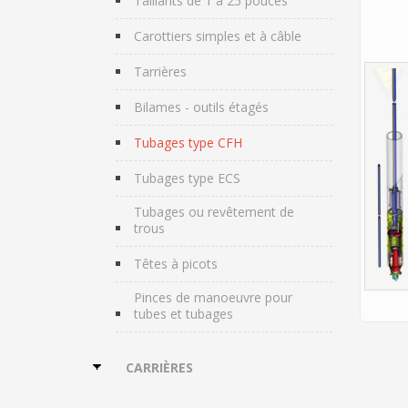
Taillants de 1 à 25 pouces
Carottiers simples et à câble
Tarrières
Bilames - outils étagés
Tubages type CFH
Tubages type ECS
Tubages ou revêtement de
trous
Têtes à picots
Pinces de manoeuvre pour
tubes et tubages
CARRIÈRES