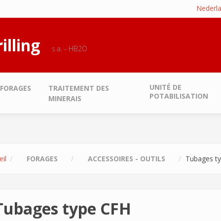
Nederl
illing
s.a. - HB2O
UNITÉ DE
FORAGES
TRAITEMENT DES
POTABILISATION
MINERAIS
il
FORAGES
ACCESSOIRES - OUTILS
Tubages t
Tubages type CFH