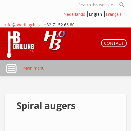
Skip to main content
Search form
Nederlands
English
Français
info@hbdrilling.be
- +32 71 52 66 80
CONTACT
Main menu
Spiral augers